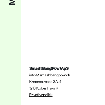
Smash!Bang!Pow
!
ApS
info@smashbangpow.dk
Knabrostræde 3A, 4
1210 København K
nyhedsbrev
!
Privatlivspolitik