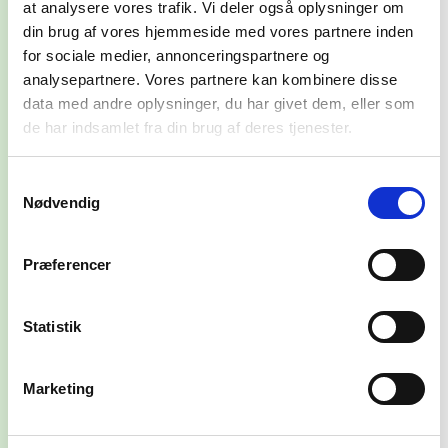
at analysere vores trafik. Vi deler også oplysninger om
14 nov VEGA - Store Vega
din brug af vores hjemmeside med vores partnere inden
for sociale medier, annonceringspartnere og
Køb billet!
analysepartnere. Vores partnere kan kombinere disse
data med andre oplysninger, du har givet dem, eller som
koncerter
21 nov Studenterhuset Aalborg
de har indsamlet fra din brug af deres tjenester.
agentur
Køb billet!
Samtykkevalg
Nødvendig
syd for
solen
Præferencer
om os
Mikael Simpson er en af
!
Biografi
Statistik
århundredets største danske
sangskrivere og har altid insisteret på
at gøre tingene på sin egen måde.
Marketing
Han har en lang karriere som både
soloproducer og sangskriver og er et