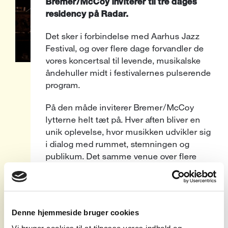
Bremer/McCoy inviterer til tre dages
residency på Radar.
Det sker i forbindelse med Aarhus Jazz
Festival, og over flere dage forvandler de
vores koncertsal til levende, musikalske
åndehuller midt i festivalernes pulserende
program.
På den måde inviterer Bremer/McCoy
lytterne helt tæt på. Hver aften bliver en
unik oplevelse, hvor musikken udvikler sig
i dialog med rummet, stemningen og
publikum. Det samme venue over flere
dage skaber tryghed og fordybelse – som
giver plads til nuancer, variationer og
øjeblikke, der kun opstår én gang.
Denne hjemmeside bruger cookies
Den anerkendte duo består af Jonathan
Bremer (bas) og Morten McCoy, der i mere