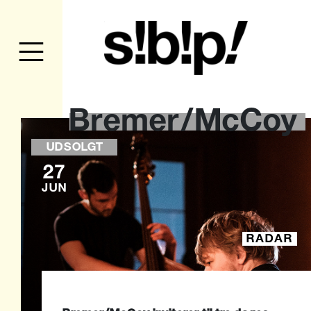
Bremer/McCoy
UDSOLGT
27
JUN
RADAR