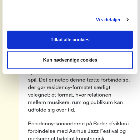
af ro, intensitet og nærvær. Duoens
liveoplevelser beskrives ofte som en rejse
Vis detaljer
– et ordløst møderum, hvor gentagelse,
stilhed og små forskydninger skaber en
næsten hypnotisk atmosfære.
Tillad alle cookies
Bremer og McCoy har spillet sammen
siden barndommen og har gennem deres
Kun nødvendige cookies
mangeårige samarbejde udviklet en
sjælden intuitiv forståelse for hinandens
spil. Det er netop denne tætte forbindelse,
der gør residency-formatet særligt
velegnet: et format, hvor relationen
mellem musikere, rum og publikum kan
udfolde sig over tid.
Residency-koncerterne på Radar afvikles i
forbindelse med Aarhus Jazz Festival og
markerer et tydeligt kunstnerisk