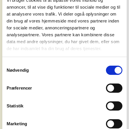
Vi bruger cookies til at tilpasse vores indhold og
end et årti har skabt en varm, meditativ og
annoncer, til at vise dig funktioner til sociale medier og til
melodisk klangverden, som er blevet
at analysere vores trafik. Vi deler også oplysninger om
skamrost af publikum og anmeldere.
din brug af vores hjemmeside med vores partnere inden
for sociale medier, annonceringspartnere og
Musikken bevæger sig langsomt, men
analysepartnere. Vores partnere kan kombinere disse
insisterende med fokus på stemning, rum
data med andre oplysninger, du har givet dem, eller som
koncerter
og nærvær frem for traditionel virtuositet.
de har indsamlet fra din brug af deres tjenester.
Med det anmelderroste album “Kosmos”
agentur
(2024) og tidligere udgivelser som “Natten”
Samtykkevalg
forfiner duoen deres karakteristiske,
Nødvendig
syd for
næsten telepatiske samspil.
solen
Resultatet er et åbent og sanseligt
Præferencer
musikalsk rum, hvor lytteren inviteres ind i
om os
musikken frem for blot at betragte den.
Statistik
Koncerterne er tænkt som en serie af
aftener, hvor publikum ikke blot overværer
Marketing
en koncert, men træder ind i et fælles rum