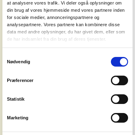
at analysere vores trafik. Vi deler også oplysninger om
Under indspilninger af ”Stranger Things”
din brug af vores hjemmeside med vores partnere inden
byggede han sit eget hjemmestudie i sit
for sociale medier, annonceringspartnere og
lejede hus i Atlanta, hvor han dykkede ned
analysepartnere. Vores partnere kan kombinere disse
i synthesizere, plugins og guitareffekter,
data med andre oplysninger, du har givet dem, eller som
koncerter
og resultatet udkom i 2019 i form af
de har indsamlet fra din brug af deres tjenester.
solodebuten ”Twenty Twenty”, udsendt
agentur
under aliasset Djo. Et formidabelt album
Samtykkevalg
fyldt med herligt rundtosset
Nødvendig
soveværelsespop, der sender kærlige nik
syd for
til Tame Impala, Ariel Pink og Mac
solen
DeMarco. NME belønnede da også pladen
Præferencer
med 4 ud af 5 stjerner.
om os
Statistik
I 2022 var Keery klar med opfølgeren
”Decide”, hvor han i forhold til debutens
guitarfunderede lyd dykker dybere ned i
Marketing
synthesizerens syntetiske klangverden.
Kritikerne tog positivt imod albummet, der