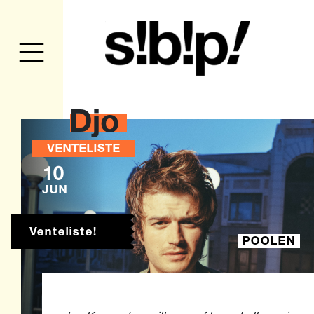
Djo
VENTELISTE
10
JUN
Venteliste!
POOLEN