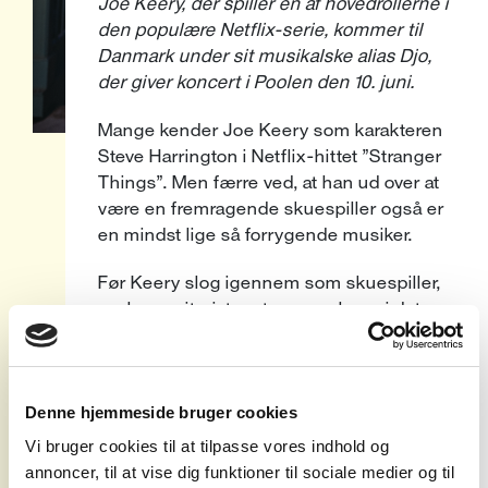
Joe Keery, der spiller en af hovedrollerne i
den populære Netflix-serie, kommer til
Danmark under sit musikalske alias Djo,
der giver koncert i Poolen den 10. juni.
Mange kender Joe Keery som karakteren
Steve Harrington i Netflix-hittet ”Stranger
Things”. Men færre ved, at han ud over at
være en fremragende skuespiller også er
en mindst lige så forrygende musiker.
Før Keery slog igennem som skuespiller,
var han guitarist og trommeslager i det
psykedeliske indierockband Post Animal,
med hvem han udgav to album fra 2015-
2018. I takt med at skuespilkarrieren slugte
Denne hjemmeside bruger cookies
mere og mere tid, gik han dog ud af
gruppen. Men lysten til at lave musik
Vi bruger cookies til at tilpasse vores indhold og
stoppede ikke.
annoncer, til at vise dig funktioner til sociale medier og til