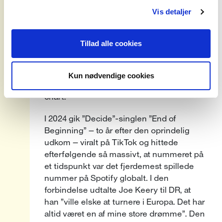
modtog flotte anmeldelser fra bl.a. Clash
Vis detaljer
Music, Under The Radar og The Line Of
Best Fit. ”Decide” sikrede derudover Keery
hans første Billboard-placering, da
Tillad alle cookies
albummet gik ind som nummer 56 på den
amerikanske albumhitliste, ligesom det
opnåede solide placeringer på bl.a. den
Kun nødvendige cookies
tyske, canadiske og hollandske album-
chart.
I 2024 gik ”Decide”-singlen ”End of
Beginning” – to år efter den oprindelig
udkom – viralt på TikTok og hittede
efterfølgende så massivt, at nummeret på
et tidspunkt var det fjerdemest spillede
nummer på Spotify globalt. I den
forbindelse udtalte Joe Keery til DR, at
han ”ville elske at turnere i Europa. Det har
altid været en af mine store drømme”. Den