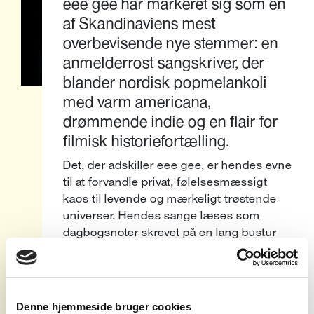
eee gee har markeret sig som en
af Skandinaviens mest
overbevisende nye stemmer: en
anmelderrost sangskriver, der
blander nordisk popmelankoli
med varm americana,
drømmende indie og en flair for
filmisk historiefortælling.
Det, der adskiller eee gee, er hendes evne
til at forvandle privat, følelsesmæssigt
kaos til levende og mærkeligt trøstende
universer. Hendes sange læses som
dagbogsnoter skrevet på en lang bustur
hjem – sjove, hudløse og ærlige – og de
folder sig ud i widescreen-lignende
arrangementer, der næsten virker filmiske.
Denne hjemmeside bruger cookies
Hun skriver om de øjeblikke, man normalt