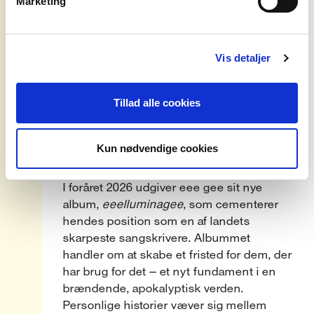
Marketing
både herhjemme og internationalt – med
seksstjernede anmeldelser, to Danish
Grammy-nomineringer, massiv
radiorotation på P3/P4/P6, internationale
Vis detaljer
festivaloptrædener og mere end 20.000
solgte headlinerbilletter i Danmark og
Tillad alle cookies
Europa. Hendes musik har også fundet et
globalt publikum gennem syncs med
Apple, The Sims (EA), American Horror
Kun nødvendige cookies
Story og Ralph Lauren.
I foråret 2026 udgiver eee gee sit nye
album,
eeelluminagee
, som cementerer
hendes position som en af landets
skarpeste sangskrivere. Albummet
handler om at skabe et fristed for dem, der
har brug for det — et nyt fundament i en
brændende, apokalyptisk verden.
Personlige historier væver sig mellem