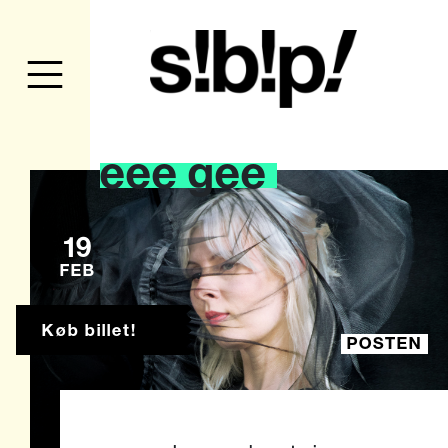
eee
gee
19
FEB
Køb billet!
POSTEN