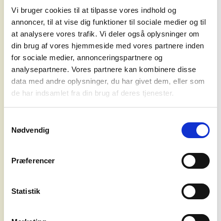
Vi bruger cookies til at tilpasse vores indhold og
skjuler: følelsen af ikke at være god nok,
annoncer, til at vise dig funktioner til sociale medier og til
hverdagens absurditeter, de små
at analysere vores trafik. Vi deler også oplysninger om
ydmygelser, der ender med at blive
din brug af vores hjemmeside med vores partnere inden
vendepunkter. I stedet for at polere disse
for sociale medier, annonceringspartnere og
følelser omfavner hun dem, parrer humor
analysepartnere. Vores partnere kan kombinere disse
med hjertesorg og melankoli med
data med andre oplysninger, du har givet dem, eller som
markante melodiske hooks. Denne
koncerter
de har indsamlet fra din brug af deres tjenester.
blanding af rå bekendelse og stiliseret
iscenesættelse har gjort hendes
agentur
liveshows dybt dragende – intime men
Samtykkevalg
teatralske, sårbare men selvbevidste – og
Nødvendig
syd for
har cementeret hendes ry som en
solen
kunstner, der ikke kun skaber sange, men
Præferencer
hele følelsesmæssige universer, publikum
om os
kan træde ind i.
Statistik
Hendes første to album, Winning (2022) og
SHE-REX (2023), blev gennembruddet