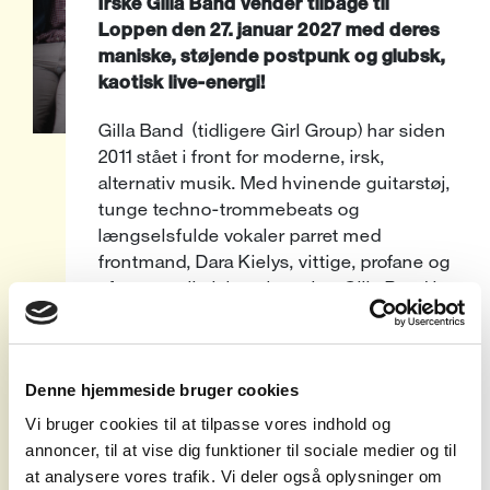
Irske Gilla Band vender tilbage til
Loppen den 27. januar 2027 med deres
maniske, støjende postpunk og glubsk,
kaotisk live-energi!
Gilla Band (tidligere Girl Group) har siden
2011 stået i front for moderne, irsk,
alternativ musik. Med hvinende guitarstøj,
tunge techno-trommebeats og
længselsfulde vokaler parret med
frontmand, Dara Kielys, vittige, profane og
ofte surrealistiske tekster har Gilla Band i
over 10 år haft postpunk-fans verden over i
deres hule hånd i deres mørke, intense
lydunivers.
Denne hjemmeside bruger cookies
I 2015 skrev gruppen kontrakt med Rough
Vi bruger cookies til at tilpasse vores indhold og
Trade Records og udgav deres
annoncer, til at vise dig funktioner til sociale medier og til
debutalbum
‘Holding Hands With
at analysere vores trafik. Vi deler også oplysninger om