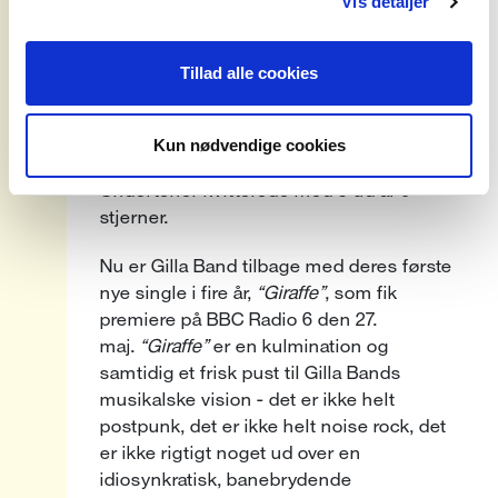
Vis detaljer
Kort efter udgivelsen af
‘Most Normal’
,
havde vi også den udsøgte fornøjelse af at
Tillad alle cookies
få Gilla Bands glubske liveshow forbi
Loppen - en koncert, som vi stadig husker
som absolut elektrificerende, og som det
Kun nødvendige cookies
danske uafhængige musikmedie
Undertoner kvitterede med 5 ud af 6
stjerner.
Nu er Gilla Band tilbage med deres første
nye single i fire år,
“Giraffe”
, som fik
premiere på BBC Radio 6 den 27.
maj.
“Giraffe”
er en kulmination og
samtidig et frisk pust til Gilla Bands
musikalske vision - det er ikke helt
postpunk, det er ikke helt noise rock, det
er ikke rigtigt noget ud over en
idiosynkratisk, banebrydende