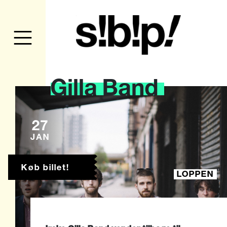
Gilla
Band
27
JAN
Køb billet!
LOPPEN