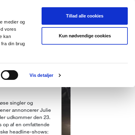
on
Tillad alle cookies
ale medier og
ed vores
Kun nødvendige cookies
re kan
fra din brug
HEADQUARTERS
Vis detaljer
øse singler og
ener annoncerer Julie
 der udkommer den 23.
s op af en omfattende
nske headline-shows: