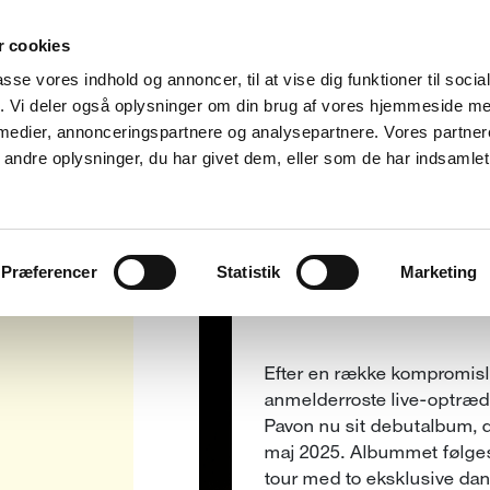
 cookies
Julie
Pav
passe vores indhold og annoncer, til at vise dig funktioner til soci
fik. Vi deler også oplysninger om din brug af vores hjemmeside m
 medier, annonceringspartnere og analysepartnere. Vores partne
28
ndre oplysninger, du har givet dem, eller som de har indsamlet 
MAR
Køb billet!
Præferencer
Statistik
Marketing
Efter en række kompromisl
anmelderroste live-optræd
Pavon nu sit debutalbum,
maj 2025. Albummet følge
tour med to eksklusive da