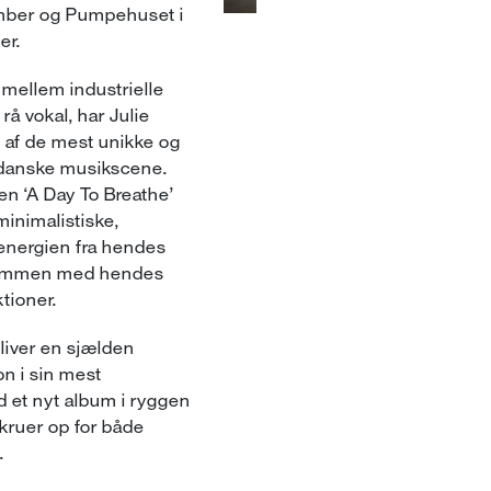
ember og Pumpehuset i
er.
 mellem industrielle
å vokal, har Julie
 af de mest unikke og
 danske musikscene.
en ‘A Day To Breathe’
inimalistiske,
 energien fra hendes
sammen med hendes
tioner.
iver en sjælden
on i sin mest
 et nyt album i ryggen
skruer op for både
.