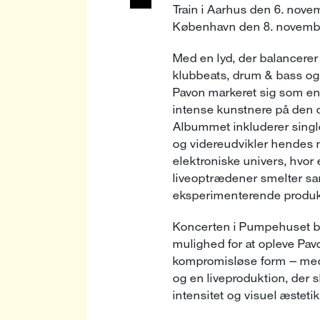
Train i Aarhus den 6. nov
København den 8. novemb
Med en lyd, der balancerer
klubbeats, drum & bass og r
Pavon markeret sig som en
intense kunstnere på den
Albummet inkluderer singl
og videreudvikler hendes m
elektroniske univers, hvor
liveoptrædener smelter 
eksperimenterende produk
Koncerten i Pumpehuset bl
mulighed for at opleve Pav
kompromisløse form – med
og en liveproduktion, der 
intensitet og visuel æstetik