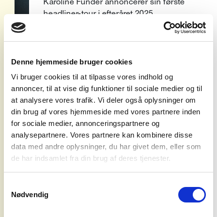
Karoline Funder annoncerer sin første
headliner-tour i efteråret 2025.
Efter kritikeroste singler, en festivaldebut
på Syd For Solen og en femstjernet
anmeldelse til VEGA’s Udvalgte,
Denne hjemmeside bruger cookies
annoncerer den danske singer/songwriter
Vi bruger cookies til at tilpasse vores indhold og
i dag sin første headlinertour forud for en
annoncer, til at vise dig funktioner til sociale medier og til
EP-udgivelse.
at analysere vores trafik. Vi deler også oplysninger om
din brug af vores hjemmeside med vores partnere inden
Den danske singer-songwriter bevæger
for sociale medier, annonceringspartnere og
sig i et organisk og guitardrevet lydunivers,
analysepartnere. Vores partnere kan kombinere disse
der sonisk trækker inspiration fra den
data med andre oplysninger, du har givet dem, eller som
koncerter
amerikanske indiefolk-scene.
de har indsamlet fra din brug af deres tjenester.
Tematikkerne i Funders tekster er farvet af
en følelsesmæssig og relationel uro. Med
agentur
sin undrende og ærlige sangskrivning
Samtykkevalg
Nødvendig
indfanger hun den intense kompleksitet,
syd for
der findes i vores nære relationer; hun