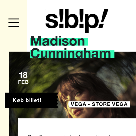
Madison
Cunningham
18
FEB
Køb billet!
VEGA - STORE VEGA