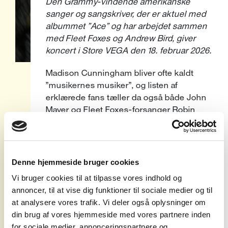
Den Grammy-vindende amerikanske
sanger og sangskriver, der er aktuel med
albummet ”Ace” og har arbejdet sammen
med Fleet Foxes og Andrew Bird, giver
koncert i Store VEGA den 18. februar 2026.
Madison Cunningham bliver ofte kaldt
”musikernes musiker”, og listen af
erklærede fans tæller da også både John
Mayer og Fleet Foxes-forsanger Robin
Pecknold.
At hun i over et årti har samarbejdet med
og skrevet for andre musikere skal dog
Denne hjemmeside bruger cookies
ikke skygge for, at solokarrieren har
Vi bruger cookies til at tilpasse vores indhold og
bevæget sig i en retning, siden hun
annoncer, til at vise dig funktioner til sociale medier og til
debuterede i 2014 med albummet
at analysere vores trafik. Vi deler også oplysninger om
”Authenticity”: Opad.
din brug af vores hjemmeside med vores partnere inden
for sociale medier, annonceringspartnere og
Hendes andet studiealbum ”Who Are You