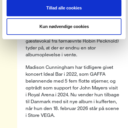
med Andrew Bird – er Madison
Tillad alle cookies
Cunningham nu klar med sit fjerde album
på egen hånd. Det bærer titlen ”Ace”, og
Kun nødvendige cookies
udkommer den 10. oktober. De glimrende
singler ”My Full Name” og ”Wake” (med
gæstevokal fra førnævnte Robin Pecknold)
tyder på, at der er endnu en stor
albumoplevelse i vente.
Madison Cunningham har tidligere givet
koncert Ideal Bar i 2022, som GAFFA
belønnende med 5 fem flotte stjerner, og
optrådt som support for John Mayers visit
i Royal Arena i 2024. Nu vender hun tilbage
til Danmark med sit nye album i kufferten,
når hun den 18. februar 2026 står på scene
i Store VEGA.