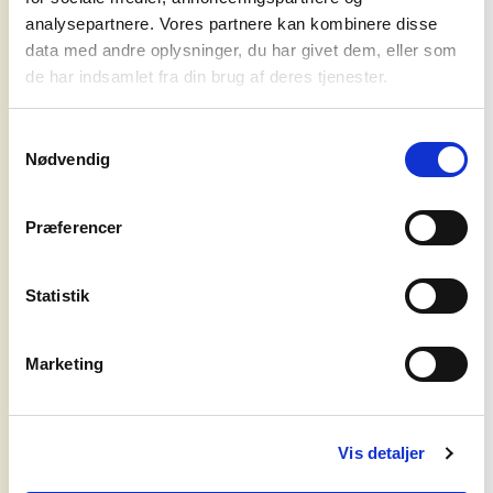
analysepartnere. Vores partnere kan kombinere disse
Now” (2019) blev nomineret til en Grammy
data med andre oplysninger, du har givet dem, eller som
for ”Best Americana Album”, men
koncerter
de har indsamlet fra din brug af deres tjenester.
Cunninghams store gennembrud kom
med 2022’s ”Revealer”. Her snedkererer
agentur
hun overlegent smukke sangkreationer ud
Samtykkevalg
af inspiration fra folk, pop, jazz, afropop og
Nødvendig
syd for
latinamerikansk musik.
solen
Præferencer
The Guardian kvitterede da også med
maksimale 5 stjerner for hendes
om os
”astonishing voice and intuitive melodies”,
Statistik
mens The Line of Best Fit gav karakteren
8 ud af 10 og kaldte albummet ”a
Marketing
compelling blend of folky Americana”. Og
ved årets Grammy-shows hjemtog hun
prisen for ”Best Folk Album”.
Vis detaljer
Efter tre års soloalbumpause – og
fællesalbummet ”Cunningham Bird” (2024)