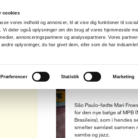
 cookies
Mari
Fro
passe vores indhold og annoncer, til at vise dig funktioner til soci
fik. Vi deler også oplysninger om din brug af vores hjemmeside m
UDSOLGT
 medier, annonceringspartnere og analysepartnere. Vores partne
5
ndre oplysninger, du har givet dem, eller som de har indsamlet 
JUL
Præferencer
Statistik
Marketing
São Paulo-fødte Mari Froes 
for den nye bølge af MPB 
Brasileira), som i hendes 
smelter sømløst sammen 
samba og jazz.