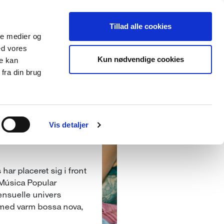
es
Tillad alle cookies
ale medier og
ed vores
Kun nødvendige cookies
re kan
fra din brug
HOTEL CECIL
Vis detaljer
har placeret sig i front
(Música Popular
sensuelle univers
med varm bossa nova,