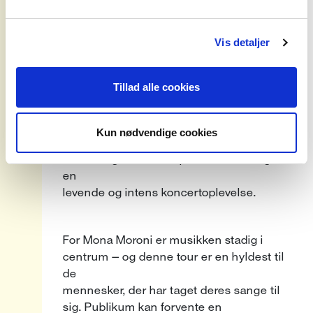
festivaler som Heartland, Syd for Solen og
Fanø
Vesterland samt udsolgte koncerter på
Vis detaljer
Ideal Bar, Lille Vega og ja, altså senest to
gange i
Tillad alle cookies
Store Vega – alt sammen inden for to år.
Med denne tour bringer de deres musik
endnu
Kun nødvendige cookies
tættere på lytterne og giver nye og gamle
fans mulighed for at opleve deres sange i
en
levende og intens koncertoplevelse.
For Mona Moroni er musikken stadig i
centrum – og denne tour er en hyldest til
de
mennesker, der har taget deres sange til
sig. Publikum kan forvente en