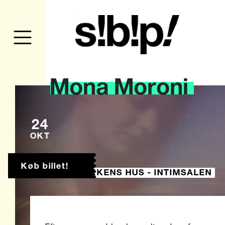
Mona
Moroni
24
OKT
Køb billet!
MUSIKKENS HUS - INTIMSALEN