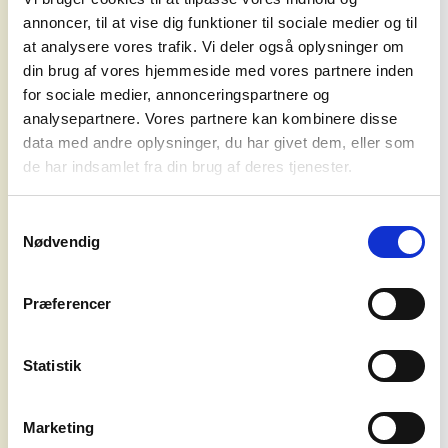
poetiske tekster og et sonisk udtryk, der
annoncer, til at vise dig funktioner til sociale medier og til
både rummer storhed og skrøbelighed,
at analysere vores trafik. Vi deler også oplysninger om
har de
din brug af vores hjemmeside med vores partnere inden
formået at samle en dedikeret fanskare.
for sociale medier, annonceringspartnere og
Deres debutalbum blev skabt i et
analysepartnere. Vores partnere kan kombinere disse
sommerhus
data med andre oplysninger, du har givet dem, eller som
koncerter
på Falster, langt fra byens pulserende liv,
de har indsamlet fra din brug af deres tjenester.
og det afspejler sig i musikken, hvor
naturens
agentur
Samtykkevalg
ro og eftertænksomhed gør sig gældende.
Nødvendig
Nu får publikum chancen for at opleve
syd for
disse
solen
stemninger live, når bandet begiver sig ud
Præferencer
på landevejen.
om os
Statistik
Touren markerer en ny milepæl for Mona
Moroni, der de seneste år har oplevet en
Marketing
imponerende udvikling. De har spillet