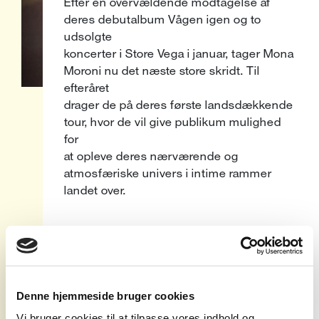
Efter en overvældende modtagelse af
deres debutalbum Vågen igen og to
udsolgte
koncerter i Store Vega i januar, tager Mona
Moroni nu det næste store skridt. Til
efteråret
drager de på deres første landsdækkende
tour, hvor de vil give publikum mulighed
for
at opleve deres nærværende og
atmosfæriske univers i intime rammer
landet over.
Mona Moroni har på kort tid skabt sig et
navn uden for meget larm og
selvpromovering,
men alene gennem deres evne til at skrive
Denne hjemmeside bruger cookies
sange, der taler direkte til lytteren. Med
Vi bruger cookies til at tilpasse vores indhold og