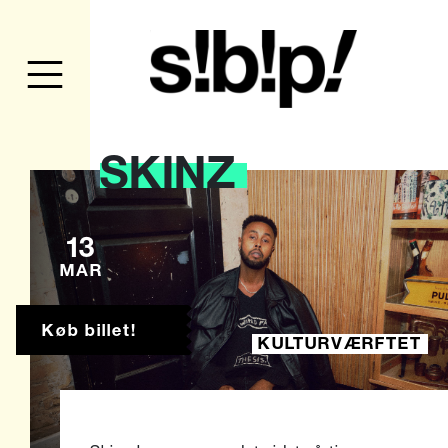
SKINZ
13
MAR
Køb billet!
KULTURVÆRFTET