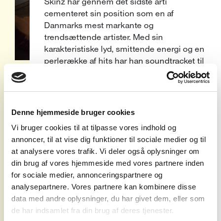
Skinz har gennem det sidste årti
cementeret sin position som en af
Danmarks mest markante og
trendsættende artister. Med sin
karakteristiske lyd, smittende energi og en
perlerække af hits har han soundtracket til
en hel generation – senest med
sommerhittet "For mig selv" ft. Jimilian,
som placerede sig på prominente
playlister.
Denne hjemmeside bruger cookies
Vi bruger cookies til at tilpasse vores indhold og
Efter at have indtaget nogle af landets
annoncer, til at vise dig funktioner til sociale medier og til
største festivaler og spillesteder de
at analysere vores trafik. Vi deler også oplysninger om
seneste år, er Skinz nu klar til at tage sin
din brug af vores hjemmeside med vores partnere inden
liveoplevelse til næste niveau. Foråret
for sociale medier, annonceringspartnere og
2026 byder på en helt ny turné, hvor han –
analysepartnere. Vores partnere kan kombinere disse
flankeret af et stærkt liveband – løfter sin
data med andre oplysninger, du har givet dem, eller som
koncerter
koncertoplevelse til nye højder. Publikum
de har indsamlet fra din brug af deres tjenester.
kan se frem til en festlig, farverig og