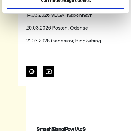
Kun nødvendige cookies
13.03.2026 Kulturværftet, Helsingør
14.03.2026 VEGA, København
20.03.2026 Posten, Odense
21.03.2026 Generator, Ringkøbing
Smash!Bang!Pow
!
ApS