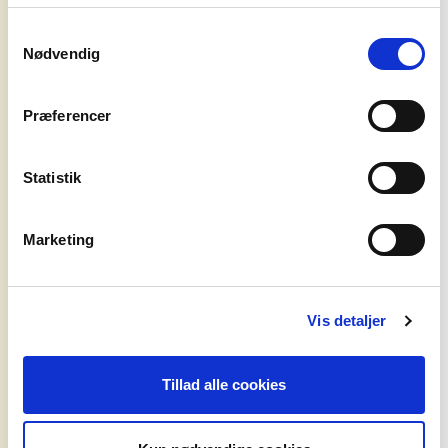
energifyldt musikoplevelse, hvor Skinz
agentur
hitkatalog og liveformat smelter sammen i
Samtykkevalg
Nødvendig
en dynamisk og uforglemmelig
syd for
showoplevelse.
solen
Præferencer
om os
OPLEV SKINZ HER:
Statistik
26.02.2026 Tobakken, Esbjerg
Marketing
27.02.2026 Vejle Musikteater, Vejle
28.02.2026 Skraaen, Aalborg
Vis detaljer
06.03.2026 Ringsted Kongrescenter,
Ringsted
Tillad alle cookies
07.03.2026 Train, Aarhus