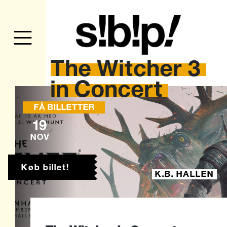
The
Witcher
3
in
Concert
FÅ BILLETTER
19
NOV
Køb billet!
K.B. HALLEN