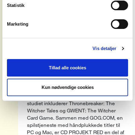
Statistik
CD PROJEKT RED er en
spiludviklingsstudio, der blev grundlagt i
2002. De udvikler og udgiver videospil til
Marketing
PC og konsoller. Studiets
flagskibsprodukter inkluderer det
futuristiske RPG Cyberpunk 2077, dets
Vis detaljer
spionthriller-udvidelse Phantom Liberty,
og The Witcher-serien, herunder The
Witcher 3: Wild Hunt og dets to udvidelser.
Tillad alle cookies
CD PROJEKT RED har også skabt den
prisvindende Netflix-anime Cyberpunk:
Kun nødvendige cookies
Edgerunners, der udspiller sig i samme
univers som spillet. Andre spil udviklet af
studiet inkluderer Thronebreaker: The
Witcher Tales og GWENT: The Witcher
Card Game. Sammen med GOG.COM, en
spilstjeneste med håndplukkede titler til
PC og Mac, er CD PROJEKT RED en del af