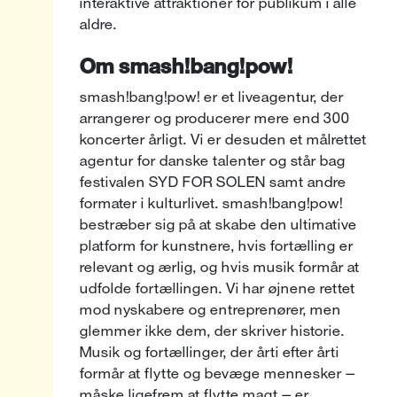
interaktive attraktioner for publikum i alle
aldre.
Om smash!bang!pow!
smash!bang!pow! er et liveagentur, der
arrangerer og producerer mere end 300
koncerter årligt. Vi er desuden et målrettet
agentur for danske talenter og står bag
festivalen SYD FOR SOLEN samt andre
formater i kulturlivet. smash!bang!pow!
bestræber sig på at skabe den ultimative
platform for kunstnere, hvis fortælling er
relevant og ærlig, og hvis musik formår at
udfolde fortællingen. Vi har øjnene rettet
mod nyskabere og entreprenører, men
glemmer ikke dem, der skriver historie.
Musik og fortællinger, der årti efter årti
formår at flytte og bevæge mennesker –
måske ligefrem at flytte magt – er