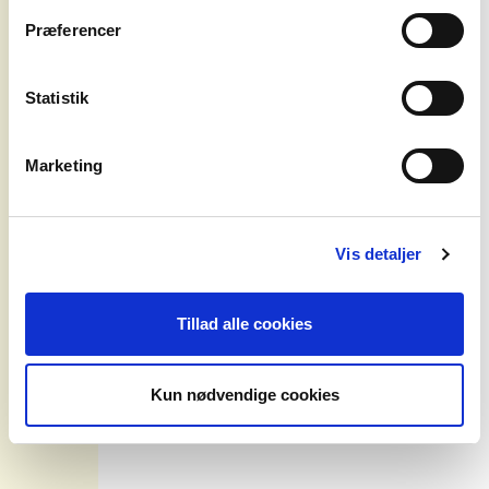
solen
4.Tilmeld til nyhedsbrevet
Præferencer
om os
Driller det også? Så send os en mail
Statistik
på marketing@smashbangpow.dk
Marketing
Smash!Bang!Pow
!
ApS
info@smashbangpow.dk
Vis detaljer
Knabrostræde 3A, 4
1210 København K
Tillad alle cookies
Privatlivspolitik
Kun nødvendige cookies
nyhedsbrev
!