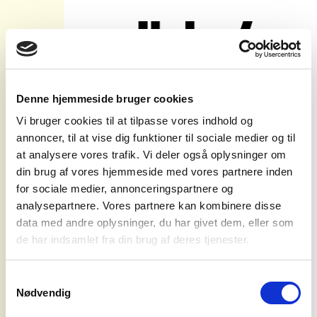
Denne hjemmeside bruger cookies
Vi bruger cookies til at tilpasse vores indhold og
Nyhedsbrev
annoncer, til at vise dig funktioner til sociale medier og til
at analysere vores trafik. Vi deler også oplysninger om
din brug af vores hjemmeside med vores partnere inden
for sociale medier, annonceringspartnere og
analysepartnere. Vores partnere kan kombinere disse
Kan du ikke se tilmeldingsboksen?
data med andre oplysninger, du har givet dem, eller som
koncerter
Så skal du gøre følgende:
de har indsamlet fra din brug af deres tjenester.
1. Åben en privat/inkognito
agentur
browservindue
Samtykkevalg
2. Gå til
https://sbp.dk/nyhedsbrev/
Nødvendig
syd for
3. Accepter cookies