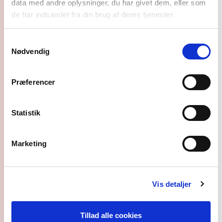
data med andre oplysninger, du har givet dem, eller som
koncerter
de har indsamlet fra din brug af deres tjenester.
agentur
Samtykkevalg
Nødvendig
syd for
solen
Præferencer
om os
Presse
Statistik
Interview med
Charlie Crockett
Marketing
(US) før koncerten i
VEGA
Vis detaljer
Tillad alle cookies