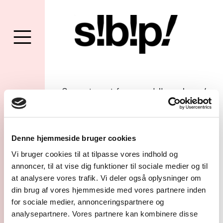
Seneste nyt fra smash!bang!pow
!
!
Nyt
Alle
Annonceringer
Udgivelser
Interview
Denne hjemmeside bruger cookies
Vi bruger cookies til at tilpasse vores indhold og
annoncer, til at vise dig funktioner til sociale medier og til
at analysere vores trafik. Vi deler også oplysninger om
11 OKT 2023
din brug af vores hjemmeside med vores partnere inden
for sociale medier, annonceringspartnere og
analysepartnere. Vores partnere kan kombinere disse