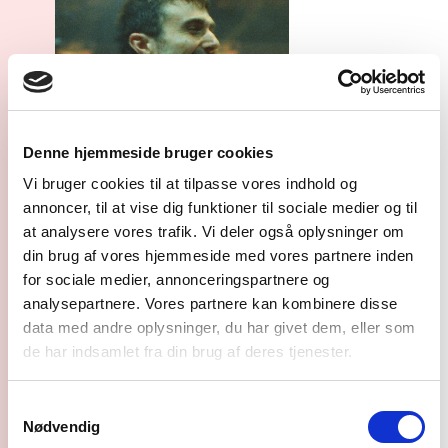
Denne hjemmeside bruger cookies
Vi bruger cookies til at tilpasse vores indhold og
annoncer, til at vise dig funktioner til sociale medier og til
SYD FOR SOLEN
at analysere vores trafik. Vi deler også oplysninger om
din brug af vores hjemmeside med vores partnere inden
præsenterer Fred
for sociale medier, annonceringspartnere og
again.. (UK) på SYD
analysepartnere. Vores partnere kan kombinere disse
data med andre oplysninger, du har givet dem, eller som
koncerter
FOR SOLEN 2024
de har indsamlet fra din brug af deres tjenester.
agentur
Samtykkevalg
Nødvendig
11 OKT 2023
syd for