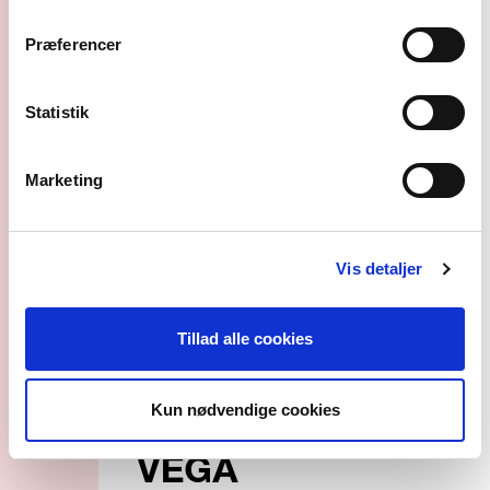
solen
Præferencer
om os
Statistik
Marketing
Vis detaljer
Presse
Interview med
Tillad alle cookies
Charlie Crockett
Kun nødvendige cookies
(US) før koncerten i
VEGA