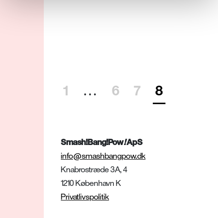
1
…
6
7
8
Smash!Bang!Pow
!
ApS
info@smashbangpow.dk
Knabrostræde 3A, 4
1210 København K
nyhedsbrev
!
Privatlivspolitik