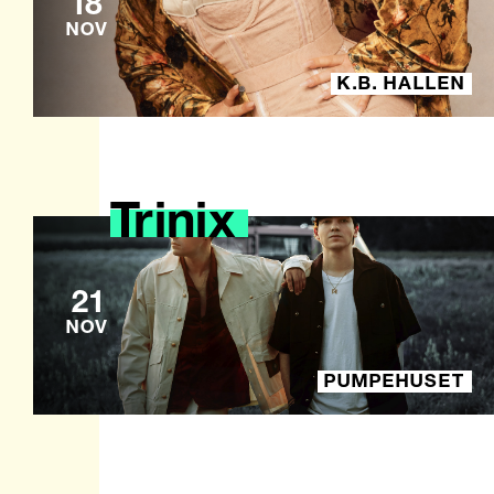
18
NOV
K.B. HALLEN
Trinix
21
NOV
PUMPEHUSET