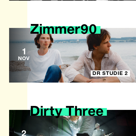
Zimmer90
1
NOV
DR STUDIE 2
Dirty
Three
2