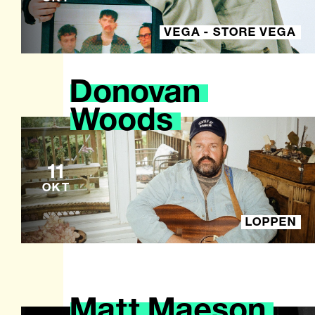
VEGA - STORE VEGA
Donovan
Woods
11
OKT
LOPPEN
Matt
Maeson