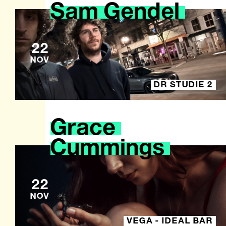
Sam
Gendel
22
NOV
DR STUDIE 2
Grace
Cummings
22
NOV
VEGA - IDEAL BAR