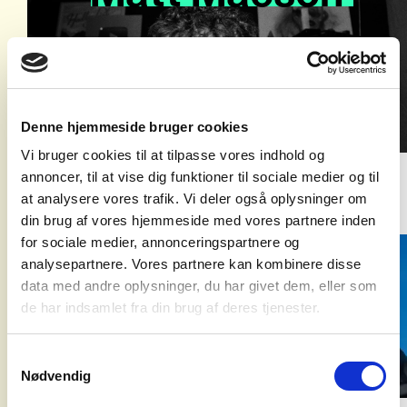
13
OKT
VEGA - LILLE VEGA
Denne hjemmeside bruger cookies
Vi bruger cookies til at tilpasse vores indhold og
annoncer, til at vise dig funktioner til sociale medier og til
at analysere vores trafik. Vi deler også oplysninger om
din brug af vores hjemmeside med vores partnere inden
Charlie
Jeer
for sociale medier, annonceringspartnere og
analysepartnere. Vores partnere kan kombinere disse
UDSOLGT
data med andre oplysninger, du har givet dem, eller som
koncerter
19
de har indsamlet fra din brug af deres tjenester.
OKT
agentur
Samtykkevalg
RUST
Nødvendig
syd for