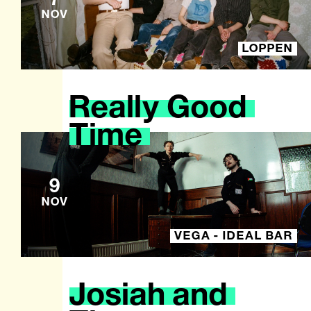
NOV
LOPPEN
Really
Good
Time
9
NOV
VEGA - IDEAL BAR
Josiah
and