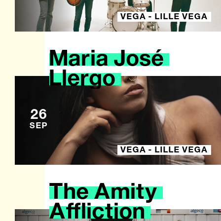
VEGA - LILLE VEGA
Maria
José
Llergo
26
SEP
VEGA - LILLE VEGA
The
Amity
Affliction