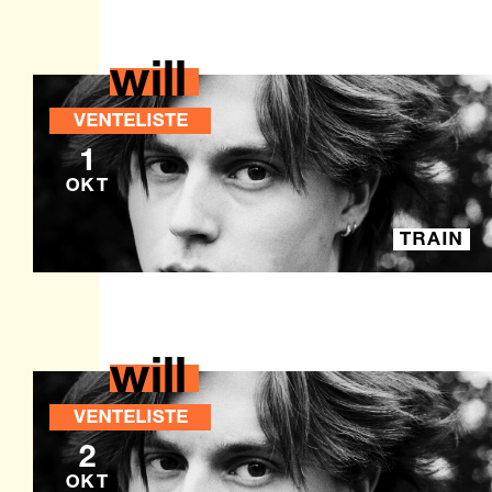
will
VENTELISTE
1
OKT
TRAIN
will
VENTELISTE
2
OKT