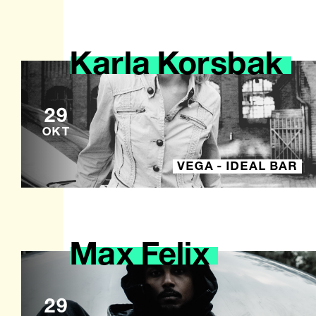
Karla
Korsbak
29
OKT
VEGA - IDEAL BAR
Max
Felix
29