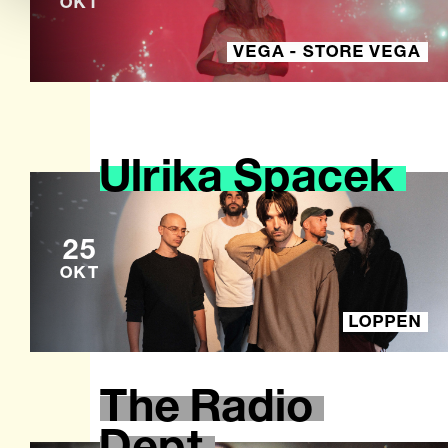
OKT
VEGA - STORE VEGA
Ulrika
Spacek
25
OKT
LOPPEN
The
Radio
Dept