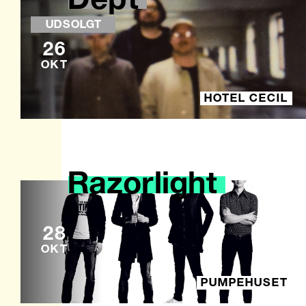
UDSOLGT
26
OKT
HOTEL CECIL
Razorlight
28
OKT
PUMPEHUSET