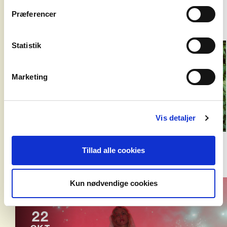
solen
Præferencer
om os
John
Craigie
Statistik
22
Marketing
OKT
VEGA - IDEAL BAR
Vis detaljer
Tillad alle cookies
Slayyyter
Kun nødvendige cookies
UDSOLGT
22